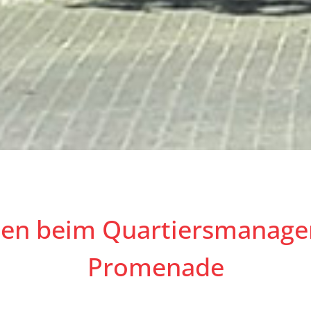
en beim Quartiersmanage
Promenade