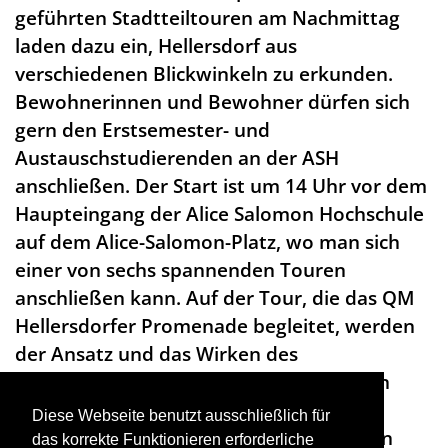
geführten Stadtteiltouren am Nachmittag
laden dazu ein, Hellersdorf aus
verschiedenen Blickwinkeln zu erkunden.
Bewohnerinnen und Bewohner dürfen sich
gern den Erstsemester- und
Austauschstudierenden an der ASH
anschließen. Der Start ist um 14 Uhr vor dem
Haupteingang der Alice Salomon Hochschule
auf dem Alice-Salomon-Platz, wo man sich
einer von sechs spannenden Touren
anschließen kann. Auf der Tour, die das QM
Hellersdorfer Promenade begleitet, werden
der Ansatz und das Wirken des
Quartiersmanagements erläutert und an
mehreren Orten gezeigt, wie sich das
Diese Webseite benutzt ausschließlich für
Quartier Hellersdorfer Promenade in den
das korrekte Funktionieren erforderliche