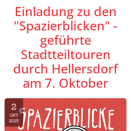
Einladung zu den
"Spazierblicken" -
geführte
Stadtteiltouren
durch Hellersdorf
am 7. Oktober
2
OKT
2025