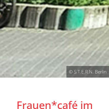
© S.T.E.R.N. Berlin
Frauen*café im