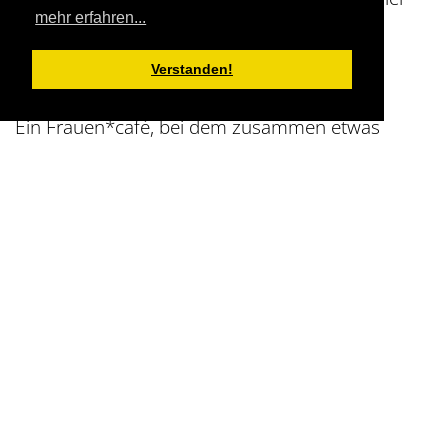
mehr erfahren...
gibt es
weitere Informationen
zu den
interessanten Angeboten im ganzen März
Verstanden!
anlässlich des Internationalen Frauentags.
Ein Frauen*café, bei dem zusammen etwas
hergestellt wird, werden wir sicher wiederholen,
erste Anfragen dazu gab es schon.