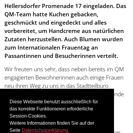
Hellersdorfer Promenade 17 eingeladen. Das
QM-Team hatte Kuchen gebacken,
geschmückt und eingedeckt und alles
vorbereitet, um Handcreme aus natürlichen
Zutaten herzustellen. Auch Blumen wurden
zum Internationalen Frauentag an
Passantinnen und Besucherinnen verteilt.
Wir freuten uns sehr, dass neben bereits im QM
engagierten Bewohnerinnen auch einige Frauen
neu ihren Weg zu uns in das Stadtteilbüro
fanden. Das Ergebnis: selbstgemachte duftende
Handcreme, anregende Gespräche und ein
Diese Webseite benutzt ausschließlich für
das korrekte Funktionieren erforderliche
wohltuender Nachmittag.
Session-Cookies.
Die Veranstaltung fand im Rahmen des
Weitere Informationen finden Sie auf der
Seite
Datenschutzerklärung.
FrauenMärz Marzahn-Hellersdorf
statt. Hier