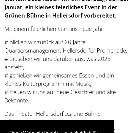
Januar, ein kleines feierliches Event in der
Grünen Bühne in Hellersdorf vorbereitet.
Mit einem feierlichen Start ins neue Jahr
# blicken wir zurück auf 20 Jahre
Quartiersmanagement Hellersdorfer Promenade,
# tauschen wir uns darüber aus, was 2025
ansteht,
# genießen wir gemeinsames Essen und ein
kleines Kulturprogramm mit Musik,
# freuen wir uns auf neue Gesichter und alte
Bekannte.
Das Theater Hellersdorf „Grüne Bühne –
KÜNSTLER HERZ“ bereichert mit seinem
vollwertigen Theaterprogramm nicht nur das
Diese Webseite benutzt ausschließlich für