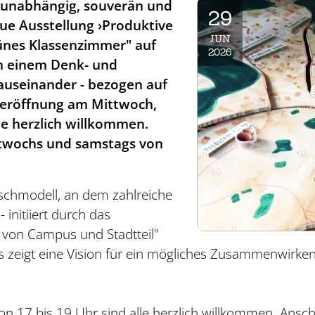
h unabhängig, souverän und
29
eue Ausstellung ›Produktive
JUN
rünes Klassenzimmer" auf
2026
in einem Denk- und
auseinander - bezogen auf
seröffnung am Mittwoch,
lle herzlich willkommen.
ttwochs und samstags von
ischmodell, an dem zahlreiche
 initiiert durch das
 von Campus und Stadtteil"
 zeigt eine Vision für ein mögliches Zusammenwirken ö
on 17 bis 19 Uhr sind alle herzlich willkommen. Ansch