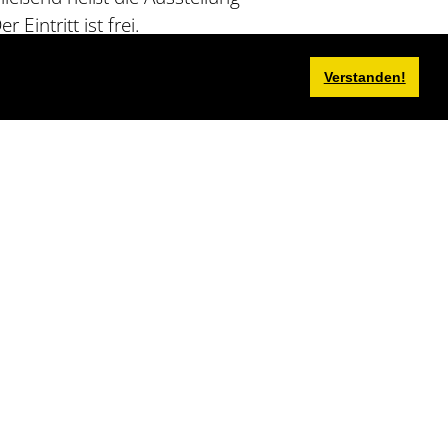
intritt ist frei.
ells Afrique-Europe-Interact &
Verstanden!
nräume‹, Bamenda Film Association, das
owie Verbundene zu Schulgärten in
 Weltsozialforumsprozess und zu
age. 2026