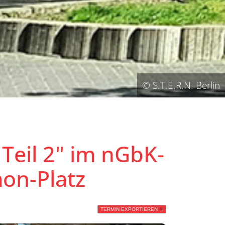
© S.T.E.R.N. Berlin
Teil 2" im nGbK-
on-Platz
TERMIN EXPORTIEREN