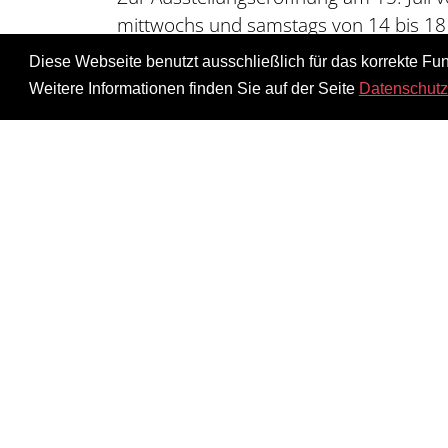
mittwochs und samstags von 14 bis 18 U
Diese Webseite benutzt ausschließlich für das korrekte Fun
Neben den Projektbeteiligten an der A
Weitere Informationen finden Sie auf der Seite
Datenschutz
timecode e.V, die AG Re:Mensa – solida
Forum für nachhaltige Stadtentwicklung
Kreuzberg, Hellersdorf und Ostbranden
sozialen Bewegungen für Klimagerechtig
Bild: Abb.: ›Region Kreuzberg–Hellersd