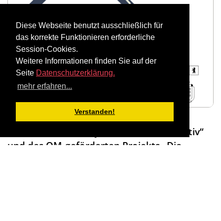
Diese Webseite benutzt ausschließlich für
das korrekte Funktionieren erforderliche
Session-Cookies.
Weitere Informationen finden Sie auf der
Seite
Datenschutzerklärung.
mehr erfahren...
Verstanden!
Im Rahmen der Projekte „Hellersdorf aktiv“
und des QM-geförderten Projekts „Die
Promenade hält zusammen“ (Träger: Roter
Baum Berlin) findet am Donnerstag, den 12.
Juni 2025 von 16 Uhr bis 19 Uhr die
Veranstaltung „Politik isst Wurst“ vor der
Hellersdorfer Promenade 14 statt. Dabei