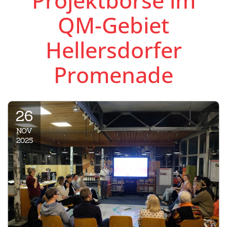
Projektbörse im
QM-Gebiet
Hellersdorfer
Promenade
26
NOV
2025