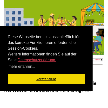
Diese Webseite benutzt ausschließlich für
das korrekte Funktionieren erforderliche
Session-Cookies.
Weitere Informationen finden Sie auf der
Seite
Datenschutzerklärung.
mehr erfahren...
Das Stadtteilfest muss wegen amtlicher
Verstanden!
Hitzewarnung leider ausfallen. Trinken Sie
viel Wasser und seien Sie Vorsichtig. Wir
sehen uns hoffentlich bald wieder.