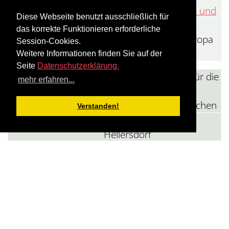
Beteiligungsverfahren und
Diese Webseite benutzt ausschließlich für
Wettbewerb
das korrekte Funktionieren erforderliche
Ko-Finanzierung: „Europa
Session-Cookies.
im Quartier“
Weitere Informationen finden Sie auf der
Seite
Datenschutzerklärung.
Nutzbarer Freiraum für die
mehr erfahren...
JFE Eastend Berlin –
Gestaltung der Freiflächen
Verstanden!
Bezirksamt Marzahn-
Hellersdorf
2024-2026
Projektblatt
Anbau/Herstellung der
Anschlussbedingungen an
JFE Senfte 10 (Planung und