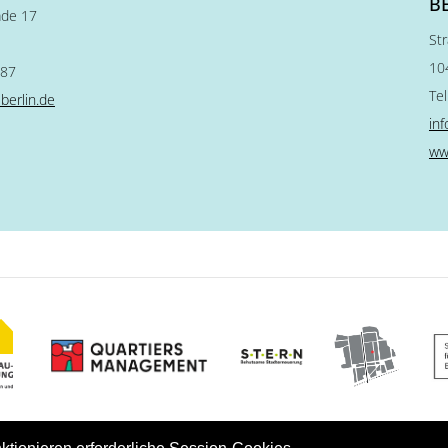
B
ade 17
St
10
 87
Te
berlin.de
in
ww
right DNN Corp, 2026
,
Impressum
,
Datenschutzerkl