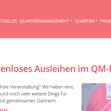
KTUELLES
QUARTIERSMANAGEMENT
QUARTIER
PROJ
tenloses Ausleihen im QM-
chste Veranstaltung? Wir haben eins,
und noch viele weitere Dinge für
und gemeinsames Gärtnern.
atei